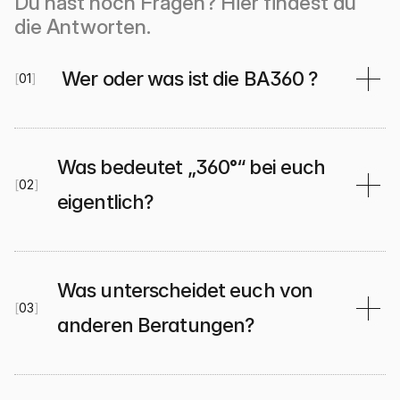
Du hast noch Fragen? Hier findest du 
die Antworten.
 Wer oder was ist die BA360 ?
[
01
]
Was bedeutet „360°“ bei euch 
[
02
]
eigentlich?
Was unterscheidet euch von 
[
03
]
anderen Beratungen?